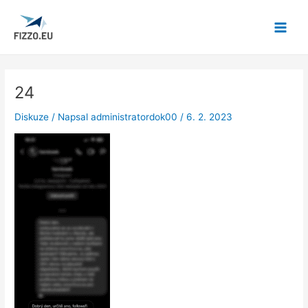
Přeskočit
Post
Main
na
navigation
Menu
obsah
24
Diskuze
/ Napsal
administratordok00
/
6. 2. 2023