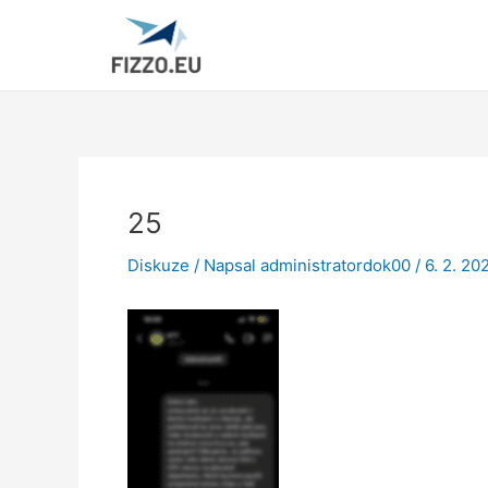
Přeskočit
Post
na
navigation
obsah
25
Diskuze
/ Napsal
administratordok00
/
6. 2. 20