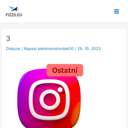
Přeskočit
Post
Main
na
navigation
Menu
obsah
3
Diskuze
/ Napsal
administratordok00
/
29. 10. 2023