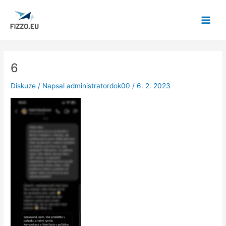
Přeskočit
Post
Main
na
navigation
Menu
obsah
6
Diskuze
/ Napsal
administratordok00
/
6. 2. 2023