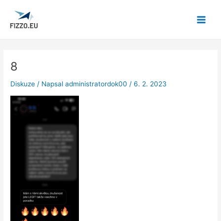
Přeskočit
Post
Main
na
navigation
Menu
obsah
8
Diskuze
/ Napsal
administratordok00
/
6. 2. 2023