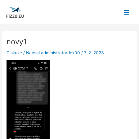
Přeskočit
Post
Main
na
navigation
Menu
obsah
novy1
Diskuze
/ Napsal
administratordok00
/
7. 2. 2023